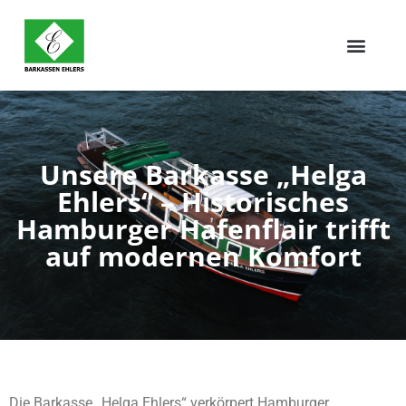
Unsere Barkasse „Helga
Ehlers“ – Historisches
Hamburger Hafenflair trifft
auf modernen Komfort
Die Barkasse „Helga Ehlers“ verkörpert Hamburger