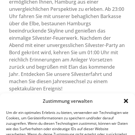
ermöglichen Ihnen, Hamburg aus einer
unvergleichlichen Perspektive zu erleben. Ab 23:00
Uhr fahren Sie mit unserer behaglichen Barkasse
über die Elbe, bestaunen Hamburgs
beeindruckende Skyline und genießen das
einmalige Silvester-Feuerwerk. Nachdem der
Abend mit einer unvergesslichen Silvester-Party an
Bord gekrönt wird, kehren Sie um 01:00 Uhr mit
reichlich Erinnerungen am Anleger Vorsetzen
zurück und begrüßen mit Elan das kommende
Jahr. Entdecken Sie unsere Silvesterfahrt und
machen Sie diesen Jahreswechsel zu einem
spektakulären Ereignis!
Zustimmung verwalten
Tickets buchen
Um dir ein optimales Erlebnis zu bieten, verwenden wir Technologien wie
Cookies, um Geräteinformationen zu speichern und/oder darauf
zuzugreifen. Wenn du diesen Technologien zustimmst, können wir Daten
wie das Surfverhalten oder eindeutige IDs auf dieser Website
Weitere Rundfahrt-
verarbeiten. Wenn du deine Zustimmung nicht erteilst oder zurückziehst,