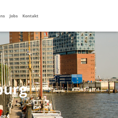
uns
Jobs
Kontakt
burg
lers