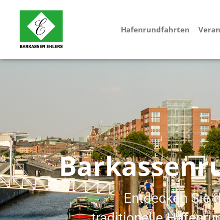
Hafenrundfahrten
Veran
Barkassenr
Entdecken Sie 
traditionelle Hafenru