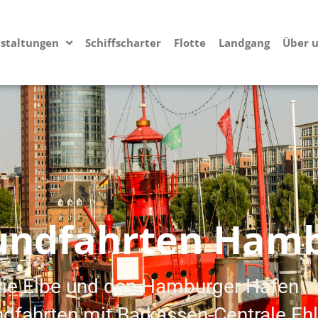
staltungen
Schiffscharter
Flotte
Landgang
Über 
undfahrten Ham
die Elbe und den Hamburger Hafen
ndfahrten mit Barkassen-Centrale Eh