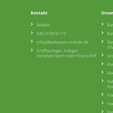
Kontakt
Unser
Anfahrt
Ba
040 31991617 0
Ba
info(at)barkassen-centrale.de
Ba
Sil
Schiffsanleger: Anleger:
Vorsetzen beim roten Feuerschiff
Gr
Ru
Ab
Ha
Spe
Ha
Ham
Ba