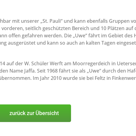
hbar mit unserer „St. Pauli“ und kann ebenfalls Gruppen vo
m vorderen, seitlich geschützten Bereich und 10 Plätzen auf
ann offen gefahren werden. Die „Uwe“ fährt im Gebiet des 
izung ausgerüstet und kann so auch an kalten Tagen eingese
914 auf der W. Schüler Werft am Moorregerdeich in Ueterse
f den Name Jaffa. Seit 1968 fährt sie als „Uwe“ durch den H
 übernommen. Im Jahr 2010 wurde sie bei Feltz in Finkenwe
zurück zur Übersicht