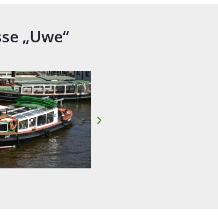
sse „Uwe“