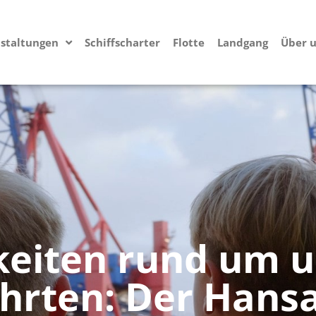
staltungen
Schiffscharter
Flotte
Landgang
Über 
eiten rund um u
hrten: Der Hans