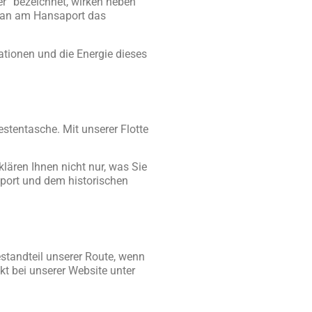
er“ bezeichnet, wirken neben
 man am Hansaport das
ationen und die Energie dieses
stentasche. Mit unserer Flotte
lären Ihnen nicht nur, was Sie
port und dem historischen
estandteil unserer Route, wenn
ekt bei unserer Website unter