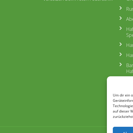
Ru
Ab
Ha
Spe
Ha
Ham
Ba
Ha
Fle
Run
Um dir ein 
Geräteinfor
Ba
Technologie
Un
auf dieser 
zurückziehs