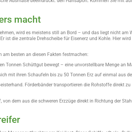
ische Ausmaße beeindruckt: den Hansaport. Kommen Sie mit auf
ers macht
men, wird es meistens still an Bord – und das liegt nicht am
r ist die zentrale Drehscheibe für Eisenerz und Kohle. Hier wir
ch am besten an diesen Fakten festmachen:
nen Tonnen Schüttgut bewegt – eine unvorstellbare Menge an Ma
 sich mit ihren Schaufeln bis zu 50 Tonnen Erz auf einmal aus d
isterhand. Förderbänder transportieren die Rohstoffe direkt zu
, von dem aus die schweren Erzzüge direkt in Richtung der Stahl
eifer