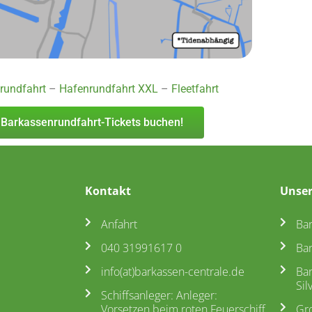
rundfahrt
–
Hafenrundfahrt XXL
–
Fleetfahrt
 Barkassenrundfahrt-Tickets buchen!
Kontakt
Unser
Anfahrt
Ba
040 31991617 0
Ba
info(at)barkassen-centrale.de
Ba
Sil
Schiffsanleger: Anleger:
Vorsetzen beim roten Feuerschiff
Gr