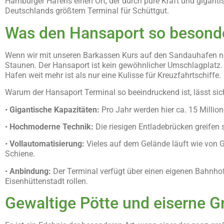
Hamburger Hafens einen Ort, der durch pure Kraft und gigant
Deutschlands größtem Terminal für Schüttgut.
Was den Hansaport so besond
Wenn wir mit unseren Barkassen Kurs auf den Sandauhafen neh
Staunen. Der Hansaport ist kein gewöhnlicher Umschlagplatz. E
Hafen weit mehr ist als nur eine Kulisse für Kreuzfahrtschiffe.
Warum der Hansaport Terminal so beeindruckend ist, lässt si
•
Gigantische Kapazitäten:
Pro Jahr werden hier ca. 15 Millio
•
Hochmoderne Technik:
Die riesigen Entladebrücken greifen
•
Vollautomatisierung:
Vieles auf dem Gelände läuft wie von Ge
Schiene.
•
Anbindung:
Der Terminal verfügt über einen eigenen Bahnhof
Eisenhüttenstadt rollen.
Gewaltige Pötte und eiserne Gr