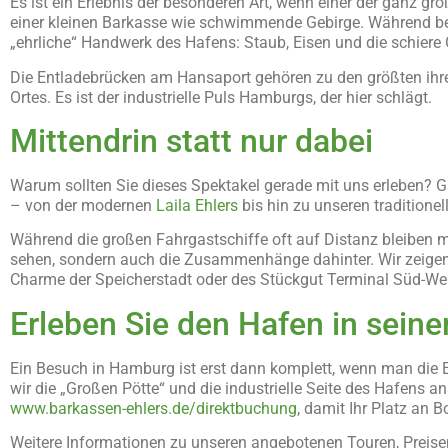
Es ist ein Erlebnis der besonderen Art, wenn einer der ganz gr
einer kleinen Barkasse wie schwimmende Gebirge. Während be
„ehrliche“ Handwerk des Hafens: Staub, Eisen und die schiere
Die Entladebrücken am Hansaport gehören zu den größten ihrer 
Ortes. Es ist der industrielle Puls Hamburgs, der hier schlägt.
Mittendrin statt nur dabei
Warum sollten Sie dieses Spektakel gerade mit uns erleben? G
– von der modernen
Laila Ehlers
bis hin zu unseren traditione
Während die großen Fahrgastschiffe oft auf Distanz bleiben mü
sehen, sondern auch die Zusammenhänge dahinter. Wir zeigen
Charme der Speicherstadt oder des Stückgut Terminal Süd-We
Erleben Sie den Hafen in seiner
Ein Besuch in Hamburg ist erst dann komplett, wenn man die El
wir die „Großen Pötte“ und die industrielle Seite des Hafens an
www.barkassen-ehlers.de/direktbuchung
, damit Ihr Platz an Bo
Weitere Informationen zu unseren angebotenen Touren, Preise