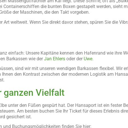
oßen Massengutfrachter am Kai liegt. Diese Schiffe, oft als „Bulk
i Containerschiffen die bunten Boxen gestapelt werden, sieht
 Größe der Maschinen, die den Takt vorgeben.
Art weltweit. Wenn Sie direkt davor stehen, spüren Sie die Vibr
anz einfach: Unsere Kapitäne kennen den Hafenrand wie ihre We
llen Barkassen wie der
Jan Ehlers
oder der
Uwe
.
ssen, sind wir mit unseren wendigen Barkassen flexibel. Wir erk
 Ihnen den Kontrast zwischen der modernen Logistik am Hansa
st.
 ganzen Vielfalt
be unter den Füßen gespürt hat. Der Hansaport ist ein fester B
steuern. Am besten buchen Sie Ihr Ticket für dieses Erlebnis dir
rd gesichert ist.
n und Buchungsmöglichkeiten finden Sie hier: