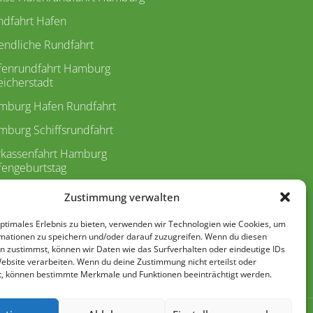
ndfahrt Hafen
endliche Rundfahrt
fenrundfahrt Hamburg
icherstadt
mburg Hafen Rundfahrt
burg Schiffsrundfahrt
rkassenfahrt Hamburg
fengeburtstag
etfahrt Hamburg
Zustimmung verwalten
dfahrt Preise
optimales Erlebnis zu bieten, verwenden wir Technologien wie Cookies, um
mationen zu speichern und/oder darauf zuzugreifen. Wenn du diesen
rkassenrundfahrten
n zustimmst, können wir Daten wie das Surfverhalten oder eindeutige IDs
sere Barkassen
Website verarbeiten. Wenn du deine Zustimmung nicht erteilst oder
t, können bestimmte Merkmale und Funktionen beeinträchtigt werden.