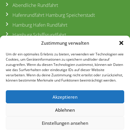
Abendliche Rundfahrt
Hafenrundfahrt Hamburg Speicherstadt
Hamburg Hafen Rundfahrt
Hamburg Schiffsrundfahrt
Zustimmung verwalten
Barkassenfahrt Hamburg Hafengeburtstag
Fleetfahrt Hamburg
Um dir ein optimales Erlebnis zu bieten, verwenden wir Technologien wie
Cookies, um Geräteinformationen zu speichern und/oder darauf
Rundfahrt Preise
zuzugreifen. Wenn du diesen Technologien zustimmst, können wir Daten
wie das Surfverhalten oder eindeutige IDs auf dieser Website
Barkassenrundfahrten
verarbeiten. Wenn du deine Zustimmung nicht erteilst oder zurückziehst,
können bestimmte Merkmale und Funktionen beeinträchtigt werden.
Unsere Barkassen
Akzeptieren
© 2003 – 2024 Barkassen-Centrale Ehlers GmbH – Tradition für
Ablehnen
Barkassenfahrten
und
Hafenrundfahrten
im Hamburger Hafen
seit 1979
Einstellungen ansehen
AGBs
Impressum
Datenschutz