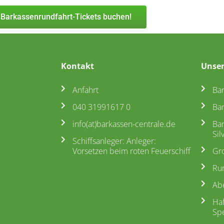
 Barkassenrundfahrt-Tickets buchen!
Kontakt
Unser
Anfahrt
Ba
040 31991617 0
Ba
info(at)barkassen-centrale.de
Ba
Sil
Schiffsanleger: Anleger:
Vorsetzen beim roten Feuerschiff
Gr
Ru
Ab
Ha
Spe