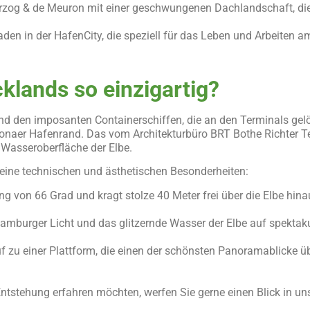
erzog & de Meuron mit einer geschwungenen Dachlandschaft, die
den in der HafenCity, die speziell für das Leben und Arbeiten
lands so einzigartig?
nd den imposanten Containerschiffen, die an den Terminals gelö
ltonaer Hafenrand. Das vom Architekturbüro BRT Bothe Richter T
 Wasseroberfläche der Elbe.
seine technischen und ästhetischen Besonderheiten:
 von 66 Grad und kragt stolze 40 Meter frei über die Elbe hina
Hamburger Licht und das glitzernde Wasser der Elbe auf spektak
auf zu einer Plattform, die einen der schönsten Panoramablicke
tstehung erfahren möchten, werfen Sie gerne einen Blick in uns