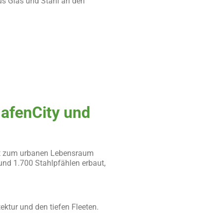
us Glas und Stahl an den
HafenCity und
iet zum urbanen Lebensraum
nd 1.700 Stahlpfählen erbaut,
ektur und den tiefen Fleeten.