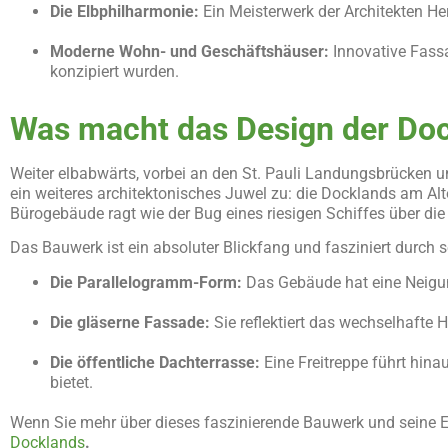
Die Elbphilharmonie:
Ein Meisterwerk der Architekten H
Moderne Wohn- und Geschäftshäuser:
Innovative Fassa
konzipiert wurden.
Was macht das Design der Dock
Weiter elbabwärts, vorbei an den St. Pauli Landungsbrücken u
ein weiteres architektonisches Juwel zu: die Docklands am A
Bürogebäude ragt wie der Bug eines riesigen Schiffes über die
Das Bauwerk ist ein absoluter Blickfang und fasziniert durch 
Die Parallelogramm-Form:
Das Gebäude hat eine Neigung
Die glä
serne Fassade:
Sie reflektiert das wechselhafte 
Die
ö
ffentliche Dachterrasse:
Eine Freitreppe führt hin
bietet.
Wenn Sie mehr über dieses faszinierende Bauwerk und seine En
Docklands
.