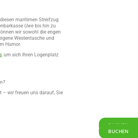
 diesen maritimen Streifzug
fenbarkasse
Uwe
bis hin zu
 können wir sowohl die engen
e eigene Westentasche und
hem Humor.
g
, um sich Ihren Logenplatz
en?
t – wir freuen uns darauf, Sie
BUCHEN
BUCHEN