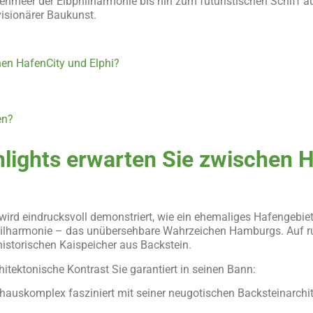
nmeer der Elbphilharmonie bis hin zum futuristischen Schiff a
visionärer Baukunst.
hen HafenCity und Elphi?
en?
lights erwarten Sie zwischen 
 wird eindrucksvoll demonstriert, wie ein ehemaliges Hafengeb
philharmonie – das unübersehbare Wahrzeichen Hamburgs. Auf ru
historischen Kaispeicher aus Backstein.
hitektonische Kontrast Sie garantiert in seinen Bann:
hauskomplex fasziniert mit seiner neugotischen Backsteinarchit