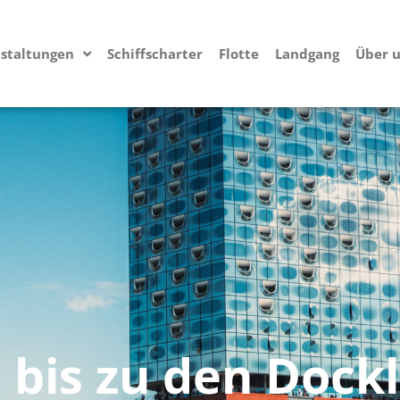
staltungen
Schiffscharter
Flotte
Landgang
Über 
i bis zu den Dock