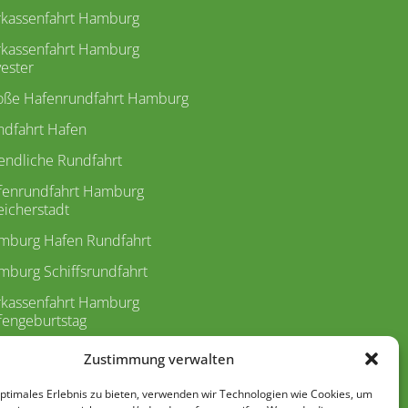
rkassenfahrt Hamburg
rkassenfahrt Hamburg
vester
oße Hafenrundfahrt Hamburg
ndfahrt Hafen
endliche Rundfahrt
fenrundfahrt Hamburg
icherstadt
mburg Hafen Rundfahrt
burg Schiffsrundfahrt
rkassenfahrt Hamburg
fengeburtstag
etfahrt Hamburg
Zustimmung verwalten
dfahrt Preise
optimales Erlebnis zu bieten, verwenden wir Technologien wie Cookies, um