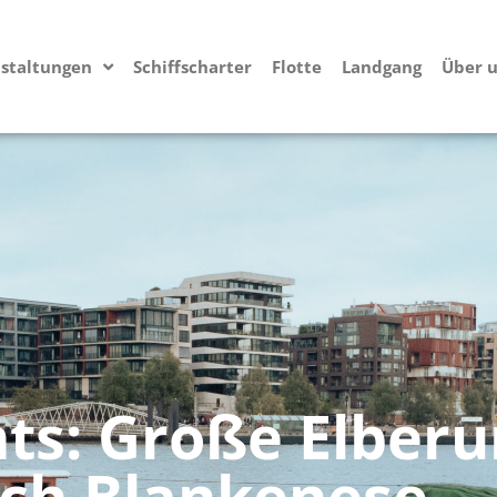
staltungen
Schiffscharter
Flotte
Landgang
Über 
hts: Große Elberu
ach Blankenese