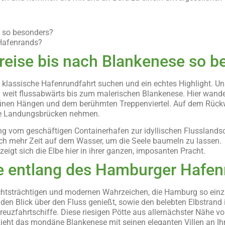
se so besonders?
r Hafenrands?
reise bis nach Blankenese so b
ine klassische Hafenrundfahrt suchen und ein echtes Highlight. U
weit flussabwärts bis zum malerischen Blankenese. Hier wandelt
rünen Hängen und dem berühmten Treppenviertel. Auf dem Rückw
 die Landungsbrücken nehmen.
ng vom geschäftigen Containerhafen zur idyllischen Flussland
lich mehr Zeit auf dem Wasser, um die Seele baumeln zu lassen
eigt sich die Elbe hier in ihrer ganzen, imposanten Pracht.
ie entlang des Hamburger Hafe
chtsträchtigen und modernen Wahrzeichen, die Hamburg so einziga
n Blick über den Fluss genießt, sowie den belebten Elbstrand i
euzfahrtschiffe. Diese riesigen Pötte aus allernächster Nähe 
ieht das mondäne Blankenese mit seinen eleganten Villen an Ihn