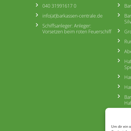
040 31991617 0
Ba
info(at)barkassen-centrale.de
Ba
Sil
Schiffsanleger: Anleger:
Vorsetzen beim roten Feuerschiff
Gr
Ru
Ab
Ha
Spe
Ha
Ham
Ba
Ha
Fle
Run
Um dir ein 