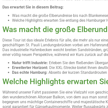
Das erwartet Sie in diesem Beitrag:
Was macht die große Elberundreise bis nach Blankene
Welche Highlights erwarten Sie entlang des Hamburge
Was macht die große Elberund
Diese Tour ist das ideale Erlebnis für alle, die mehr als nur e
geschäftigen St. Pauli Landungsbrücken vorbei am Hafenrand 
Das industrielle Hafenbecken weicht breiten Sandstränden, g
einer völlig neuen Perspektive, während wir Kurs zurück auf
Natur trifft Industrie:
Erleben Sie den fließenden Überga
Erweiterter Horizont:
Die XXL-Strecke bietet Ihnen deut
Das echte Hamburg:
Abseits der kurzen Standardrouten z
Welche Highlights erwarten S
Während unserer Fahrt passieren Sie eine Vielzahl von geschi
den wunderschönen Altonaer Balkon, von dem aus man sonst de
begegnen uns mächtige Containerschiffe und majestätische Kr
sorgt garantiert für Gänsehautmomente. Weiter flussabwärts z