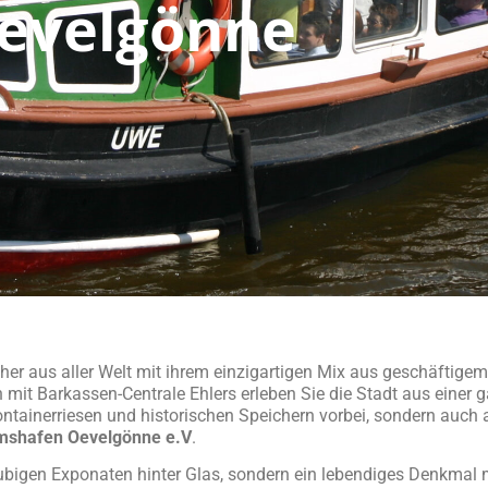
evelgönne
her aus aller Welt mit ihrem einzigartigen Mix aus geschäftigem
 mit Barkassen-Centrale Ehlers erleben Sie die Stadt aus einer
ntainerriesen und historischen Speichern vorbei, sondern auch
shafen Oevelgönne e.V
.
igen Exponaten hinter Glas, sondern ein lebendiges Denkmal m