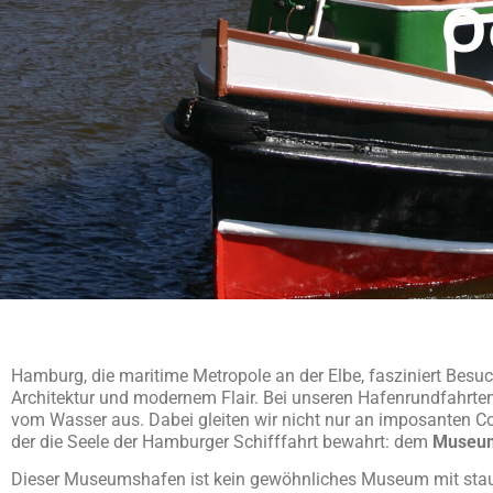
O
Hamburg, die maritime Metropole an der Elbe, fasziniert Besuc
Architektur und modernem Flair. Bei unseren Hafenrundfahrten
vom Wasser aus. Dabei gleiten wir nicht nur an imposanten Co
der die Seele der Hamburger Schifffahrt bewahrt: dem
Museum
Dieser Museumshafen ist kein gewöhnliches Museum mit staub