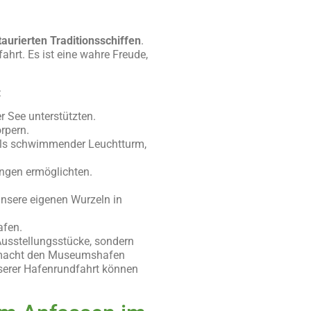
taurierten Traditionsschiffen
.
rt. Es ist eine wahre Freude,
:
er See unterstützten.
körpern.
e als schwimmender Leuchtturm,
gungen ermöglichten.
unsere eigenen Wurzeln in
Hafen.
 Ausstellungsstücke, sondern
es macht den Museumshafen
nserer Hafenrundfahrt können