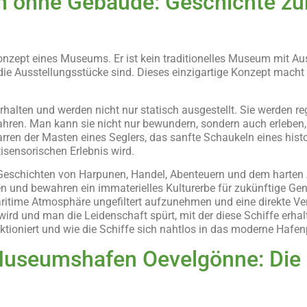
 ohne Gebäude: Geschichte z
ept eines Museums. Er ist kein traditionelles Museum mit Auss
t die Ausstellungsstücke sind. Dieses einzigartige Konzept mach
rhalten und werden nicht nur statisch ausgestellt. Sie werden r
fahren. Man kann sie nicht nur bewundern, sondern auch erleben
en der Masten eines Seglers, das sanfte Schaukeln eines histor
sensorischen Erlebnis wird.
 Geschichten von Harpunen, Handel, Abenteuern und dem harten A
n und bewahren ein immaterielles Kulturerbe für zukünftige Ge
itime Atmosphäre ungefiltert aufzunehmen und eine direkte Ve
r wird und man die Leidenschaft spürt, mit der diese Schiffe erh
ktioniert und wie die Schiffe sich nahtlos in das moderne Haf
Museumshafen Oevelgönne: Die 