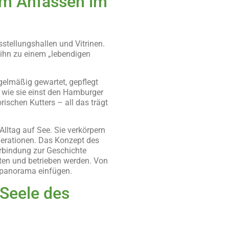
um Anfassen im
tellungshallen und Vitrinen.
t ihn zu einem „lebendigen
egelmäßig gewartet, gepflegt
, wie sie einst den Hamburger
ischen Kutters – all das trägt
lltag auf See. Sie verkörpern
nerationen. Das Konzept des
rbindung zur Geschichte
alten und betrieben werden. Von
enpanorama einfügen.
Seele des