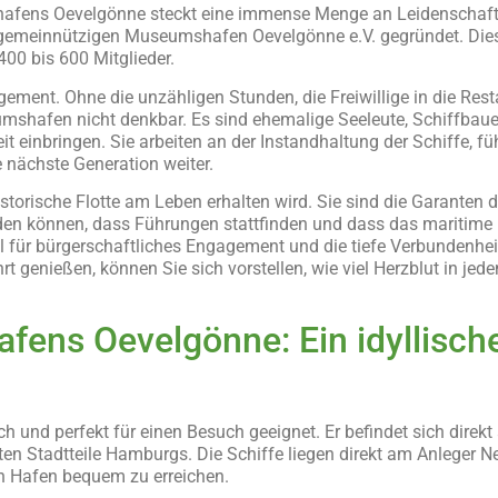
hafens Oevelgönne steckt eine immense Menge an Leidenschaf
einnützigen Museumshafen Oevelgönne e.V. gegründet. Dieser 
400 bis 600 Mitglieder.
ement. Ohne die unzähligen Stunden, die Freiwillige in die Rest
umshafen nicht denkbar. Es sind ehemalige Seeleute, Schiffbau
it einbringen. Sie arbeiten an der Instandhaltung der Schiffe, f
 nächste Generation weiter.
storische Flotte am Leben erhalten wird. Sie sind die Garanten d
n können, dass Führungen stattfinden und dass das maritime 
iel für bürgerschaftliches Engagement und die tiefe Verbundenhe
genießen, können Sie sich vorstellen, wie viel Herzblut in jede
ens Oevelgönne: Ein idyllische
und perfekt für einen Besuch geeignet. Er befindet sich direkt 
n Stadtteile Hamburgs. Die Schiffe liegen direkt am Anleger N
en Hafen bequem zu erreichen.