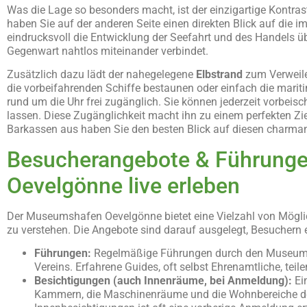
Was die Lage so besonders macht, ist der einzigartige Kontra
haben Sie auf der anderen Seite einen direkten Blick auf die
eindrucksvoll die Entwicklung der Seefahrt und des Handels ü
Gegenwart nahtlos miteinander verbindet.
Zusätzlich dazu lädt der nahegelegene
Elbstrand
zum Verweile
die vorbeifahrenden Schiffe bestaunen oder einfach die mari
rund um die Uhr frei zugänglich. Sie können jederzeit vorbeis
lassen. Diese Zugänglichkeit macht ihn zu einem perfekten Zi
Barkassen aus haben Sie den besten Blick auf diesen charmante
Besucherangebote & Führunge
Oevelgönne live erleben
Der Museumshafen Oevelgönne bietet eine Vielzahl von Möglich
zu verstehen. Die Angebote sind darauf ausgelegt, Besuchern ein
Führungen:
Regelmäßige Führungen durch den Museumsha
Vereins. Erfahrene Guides, oft selbst Ehrenamtliche, tei
Besichtigungen (auch Innenräume, bei Anmeldung):
Ei
Kammern, die Maschinenräume und die Wohnbereiche de