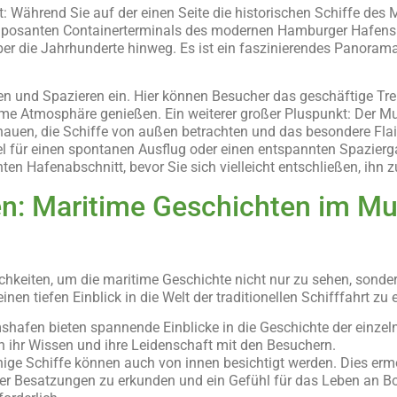
st: Während Sie auf der einen Seite die historischen Schiffe d
 imposanten Containerterminals des modernen Hamburger Hafens. 
ber die Jahrhunderte hinweg. Es ist ein faszinierendes Panoram
n und Spazieren ein. Hier können Besucher das geschäftige Tre
time Atmosphäre genießen. Ein weiterer großer Pluspunkt: Der 
chauen, die Schiffe von außen betrachten und das besondere Flai
el für einen spontanen Ausflug oder einen entspannten Spazier
n Hafenabschnitt, bevor Sie sich vielleicht entschließen, ihn 
n: Maritime Geschichten im M
keiten, um die maritime Geschichte nicht nur zu sehen, sonder
en tiefen Einblick in die Welt der traditionellen Schifffahrt zu
fen bieten spannende Einblicke in die Geschichte der einzelne
len ihr Wissen und ihre Leidenschaft mit den Besuchern.
nige Schiffe können auch von innen besichtigt werden. Dies ermö
r Besatzungen zu erkunden und ein Gefühl für das Leben an B