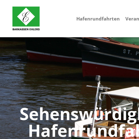
Hafenrundfahrten
Veran
Sehenswürdig
Hafenrundfa