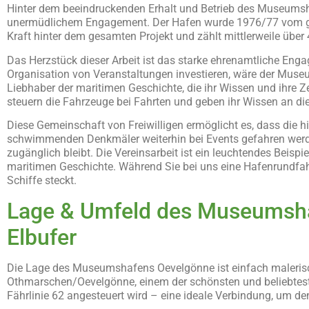
Hinter dem beeindruckenden Erhalt und Betrieb des Museums
unermüdlichem Engagement. Der Hafen wurde 1976/77 vom gem
Kraft hinter dem gesamten Projekt und zählt mittlerweile über 
Das Herzstück dieser Arbeit ist das starke ehrenamtliche Engag
Organisation von Veranstaltungen investieren, wäre der Muse
Liebhaber der maritimen Geschichte, die ihr Wissen und ihre Ze
steuern die Fahrzeuge bei Fahrten und geben ihr Wissen an die
Diese Gemeinschaft von Freiwilligen ermöglicht es, dass die hi
schwimmenden Denkmäler weiterhin bei Events gefahren werde
zugänglich bleibt. Die Vereinsarbeit ist ein leuchtendes Beisp
maritimen Geschichte. Während Sie bei uns eine Hafenrundfahrt 
Schiffe steckt.
Lage & Umfeld des Museumshaf
Elbufer
Die Lage des Museumshafens Oevelgönne ist einfach malerisch 
Othmarschen/Oevelgönne, einem der schönsten und beliebteste
Fährlinie 62 angesteuert wird – eine ideale Verbindung, um d