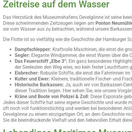
Zeitreise auf dem Wasser
Das Herzstück des Museumshafens Oevelgönne ist seine beei
Diese schwimmenden Zeitzeugen liegen am
Ponton
Neumühl
sie vom Wasser aus zu betrachten, während unsere Barkassen
Die Flotte ist so vielfältig wie die Geschichte der Hamburger S
Dampfschlepper:
Kraftvolle Maschinen, die einst die g
Segler:
Elegante Windjammer, die einst Waren über die O
Das Feuerschiff „Elbe 3“:
Ein ganz besonderes Highlight
der Seeleuten den Weg wies, wo kein fester Leuchtturm
Eisbrecher:
Robuste Schiffe, die einst die Fahrrinnen i
Kutter und Ewer:
Kleinere, traditionelle Fischer- und Fr
Historische Barkassen:
Ja, auch wir von Barkassen-Centr
dieser Tradition liegen. Hier sehen Sie, wie unsere Vorg
Kräne und Boote von Polizei & Zoll:
Diese Exponate gebe
Jedes dieser Schiffe hat seine eigene Geschichte und wurde mi
oft noch voll funktionstüchtig und werden bei besonderen A
Oevelgönne zu einem einzigartigen Ort, an dem Geschichte nich
Sie die beeindruckende Vielfalt und den liebevollen Erhalt di