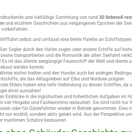
ndruckende und vielfältige Sammlung von rund
30 liebevoll res
en
und erzählen Geschichten aus vergangenen Epochen der Seefah
 vorbeifahren.
chifffahrt selbst und umfasst eine breite Palette an Schiffstypen
roßen Segler durch den Hafen zogen oder andere Schiffe auf hoh
zeane transportierten und die Romantik der alten Seefahrt ver
! Es ist das älteste seegängige Feuerschiff der Welt und dient
 gebaut werden konnte.
m Winter eisfrei hielten und den Handel auch bei widrigen Bedin
achtschiffe, die das Alltagsleben auf Elbe und Nordsee prägten.
ale Ehlers haben eine tiefe Verbindung zu diesen Schiffen, da 
änger einst aussahen!
n Einblicke in die logistischen und hoheitlichen Aufgaben im 
t viel Hingabe und Fachkenntnis restauriert. Sie sind nicht nur
nlässen oder für Gästefahrten wieder in Betrieb genommen. Di
t nur erzählt, sondern aktiv gelebt wird. Aus der Perspektive u
eser maritimen Schätze bestaunen.