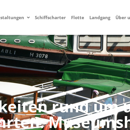
staltungen
Schiffscharter
Flotte
Landgang
Über 
keiten rund um 
hrten: Museums