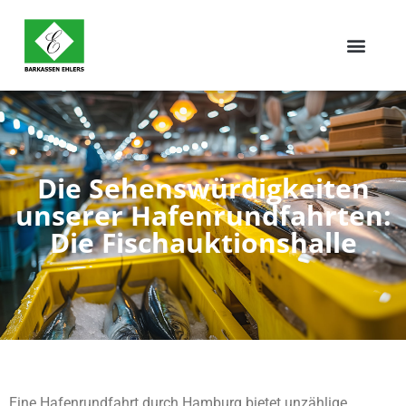
Die Sehenswürdigkeiten
unserer Hafenrundfahrten:
Die Fischauktionshalle
Eine Hafenrundfahrt durch Hamburg bietet unzählige