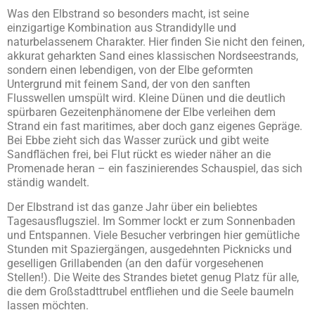
Was den Elbstrand so besonders macht, ist seine
einzigartige Kombination aus Strandidylle und
naturbelassenem Charakter. Hier finden Sie nicht den feinen,
akkurat geharkten Sand eines klassischen Nordseestrands,
sondern einen lebendigen, von der Elbe geformten
Untergrund mit feinem Sand, der von den sanften
Flusswellen umspült wird. Kleine Dünen und die deutlich
spürbaren Gezeitenphänomene der Elbe verleihen dem
Strand ein fast maritimes, aber doch ganz eigenes Gepräge.
Bei Ebbe zieht sich das Wasser zurück und gibt weite
Sandflächen frei, bei Flut rückt es wieder näher an die
Promenade heran – ein faszinierendes Schauspiel, das sich
ständig wandelt.
Der Elbstrand ist das ganze Jahr über ein beliebtes
Tagesausflugsziel. Im Sommer lockt er zum Sonnenbaden
und Entspannen. Viele Besucher verbringen hier gemütliche
Stunden mit Spaziergängen, ausgedehnten Picknicks und
geselligen Grillabenden (an den dafür vorgesehenen
Stellen!). Die Weite des Strandes bietet genug Platz für alle,
die dem Großstadttrubel entfliehen und die Seele baumeln
lassen möchten.