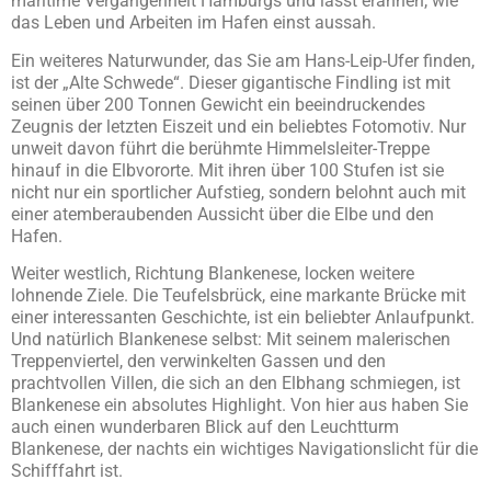
maritime Vergangenheit Hamburgs und lässt erahnen, wie
das Leben und Arbeiten im Hafen einst aussah.
Ein weiteres Naturwunder, das Sie am Hans-Leip-Ufer finden,
ist der „Alte Schwede“. Dieser gigantische Findling ist mit
seinen über 200 Tonnen Gewicht ein beeindruckendes
Zeugnis der letzten Eiszeit und ein beliebtes Fotomotiv. Nur
unweit davon führt die berühmte Himmelsleiter-Treppe
hinauf in die Elbvororte. Mit ihren über 100 Stufen ist sie
nicht nur ein sportlicher Aufstieg, sondern belohnt auch mit
einer atemberaubenden Aussicht über die Elbe und den
Hafen.
Weiter westlich, Richtung Blankenese, locken weitere
lohnende Ziele. Die Teufelsbrück, eine markante Brücke mit
einer interessanten Geschichte, ist ein beliebter Anlaufpunkt.
Und natürlich Blankenese selbst: Mit seinem malerischen
Treppenviertel, den verwinkelten Gassen und den
prachtvollen Villen, die sich an den Elbhang schmiegen, ist
Blankenese ein absolutes Highlight. Von hier aus haben Sie
auch einen wunderbaren Blick auf den Leuchtturm
Blankenese, der nachts ein wichtiges Navigationslicht für die
Schifffahrt ist.