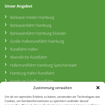
Unser Angebot
Barkasse mieten Hamburg
Barkassenfahrt Hamburg
Barkassenfahrt Hamburg Silvester
Große Hafenrundfahrt Hamburg
Rundfahrt Hafen
Abendliche Rundfahrt
Hafenrundfahrt Hamburg Speicherstadt
Hamburg Hafen Rundfahrt
Hamburg Schiffsrundfahrt
Zustimmung verwalten
Barkassenfahrt Hamburg Hafengeburtstag
Fleetfahrt Hamburg
Um dir ein optimales Erlebnis zu bieten, verwenden wir Technologien wie
Cookies, um Geräteinformationen zu speichern und/oder darauf
Rundfahrt Preise